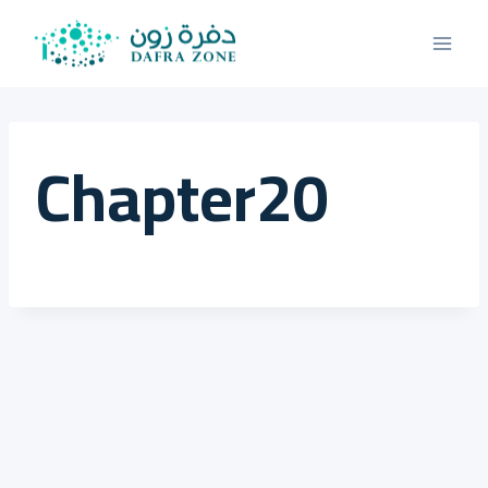
لتجاوز
لى
لمحتوى
Chapter20